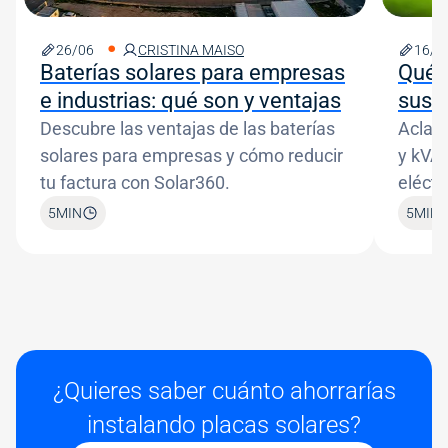
26/06
CRISTINA MAISO
16/0
Baterías solares para empresas
Qué 
e industrias: qué son y ventajas
sus d
Descubre las ventajas de las baterías
Aclar
solares para empresas y cómo reducir
y kVA 
tu factura con Solar360.
eléctr
5
MIN
5
MIN
¿Quieres saber cuánto ahorrarías
instalando placas solares?