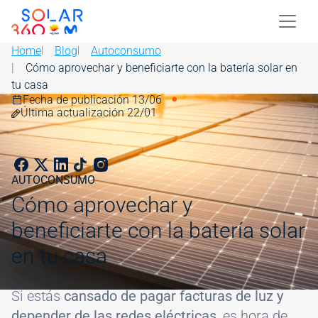
Skip to main content
Image
Home
Blog
Autoconsumo
Cómo aprovechar y beneficiarte con la batería solar en
tu casa
Fecha de publicación 13/06
Image
Última actualización 22/01
AUTOCONSUMO
Cómo aprovechar y
beneficiarte con la batería solar
en tu casa
Si estás
cansado de pagar facturas de luz y
depender de las redes eléctricas,
es hora de