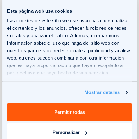
Esta página web usa cookies
Mayor autoconsumo y ahorro.
Te permiten
almacenar la energía que generas tú
Las cookies de este sitio web se usan para personalizar
el contenido y los anuncios, ofrecer funciones de redes
mismo, lo que también te permite reducir tu
sociales y analizar el tráfico. Además, compartimos
factura de la luz y aumentar tu
información sobre el uso que haga del sitio web con
independencia energética.
nuestros partners de redes sociales, publicidad y análisis
web, quienes pueden combinarla con otra información
que les haya proporcionado o que hayan recopilado a
Seguridad energética, protección frente a
partir del uso que haya hecho de sus servicios.
cortes de luz.
En caso de corte de luz, la
batería te proporciona una fuente de
energía de respaldo para mantener tu hogar
Mostrar detalles
iluminado y con los electrodomésticos
funcionando.
Permitir todas
Mayor
eficiencia energética
.
Otra ventaja
Personalizar
que puedes tener es optimizar el uso de la