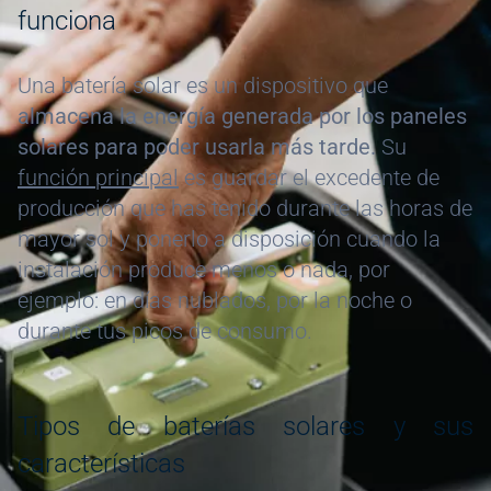
funciona
Una batería solar es un dispositivo que
almacena la energía generada por los paneles
solares para poder usarla más tarde.
Su
función principal
es guardar el excedente de
producción que has tenido durante las horas de
mayor sol y ponerlo a disposición cuando la
instalación produce menos o nada, por
ejemplo: en días nublados, por la noche o
durante tus picos de consumo.
Tipos de baterías solares y sus
características