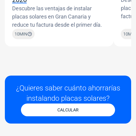
placas
Descubre las ventajas de instalar
factur
placas solares en Gran Canaria y
reduce tu factura desde el primer día.
10
MIN
10
MIN
¿Quieres saber cuánto ahorrarías
instalando placas solares?
CALCULAR