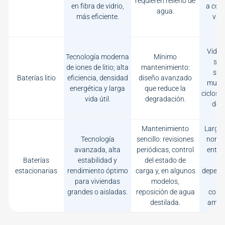
requieren relleno de
en fibra de vidrio,
a con
agua.
más eficiente.
vari
Vida 
Tecnología moderna
Mínimo
sup
de iones de litio; alta
mantenimiento:
sop
Baterías litio
eficiencia, densidad
diseño avanzado
much
energética y larga
que reduce la
ciclos 
vida útil.
degradación.
des
Mantenimiento
Larga v
Tecnología
sencillo: revisiones
norm
avanzada, alta
periódicas, control
entre
Baterías
estabilidad y
del estado de
a
estacionarias
rendimiento óptimo
carga y, en algunos
depend
para viviendas
modelos,
u
grandes o aisladas.
reposición de agua
cond
destilada.
ambie