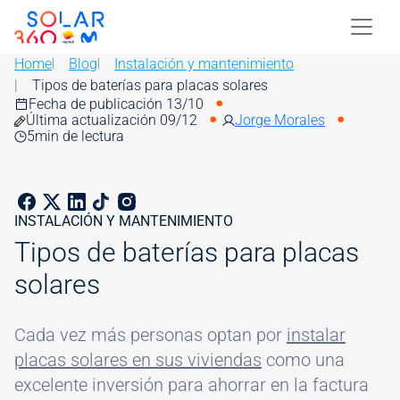
Skip to main content
Image
Home
Blog
Instalación y mantenimiento
Tipos de baterías para placas solares
Fecha de publicación 13/10
Última actualización 09/12
Jorge Morales
5
min de lectura
INSTALACIÓN Y MANTENIMIENTO
Tipos de baterías para placas
solares
Cada vez más personas optan por
instalar
placas solares en sus viviendas
como una
excelente inversión para ahorrar en la factura