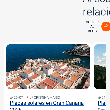
relac
VOLVER
AL
BLOG
Image
Image
29/07
CRISTINA MAISO
21/0
Placas solares en Gran Canaria
Plac
2026
Descub