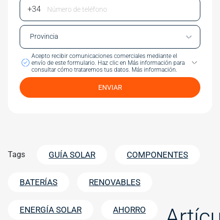
Phone Number
Acepto recibir comunicaciones comerciales mediante el
envío de este formulario.
Haz clic en Más información para
consultar cómo trataremos tus datos.
Más información.
ENVIAR
Tags
GUÍA SOLAR
COMPONENTES
BATERÍAS
RENOVABLES
Artíc
ENERGÍA SOLAR
AHORRO