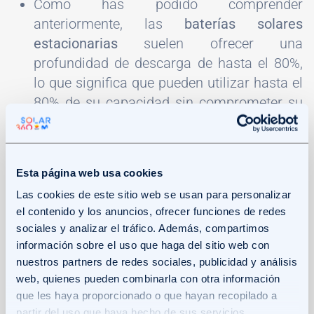
Como has podido comprender
anteriormente, las
baterías solares
estacionarias
suelen ofrecer una
profundidad de descarga de hasta el 80%,
lo que significa que pueden utilizar hasta el
80% de su capacidad sin comprometer su
vida útil.
Esta página web usa cookies
Resumen de los tipos de baterías
Las cookies de este sitio web se usan para personalizar
el contenido y los anuncios, ofrecer funciones de redes
solares
sociales y analizar el tráfico. Además, compartimos
información sobre el uso que haga del sitio web con
nuestros partners de redes sociales, publicidad y análisis
Tipo de
Características
Mantenimiento
Dura
web, quienes pueden combinarla con otra información
baterías
generales
que les haya proporcionado o que hayan recopilado a
partir del uso que haya hecho de sus servicios.