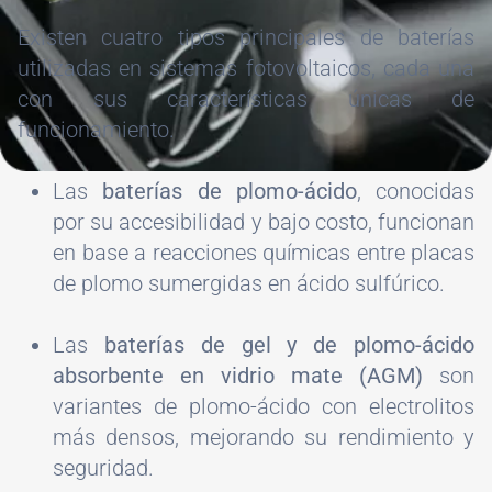
Existen cuatro tipos principales de baterías
utilizadas en sistemas fotovoltaicos, cada una
con sus características únicas de
funcionamiento.
Las
baterías de plomo-ácido
, conocidas
por su accesibilidad y bajo costo, funcionan
en base a reacciones químicas entre placas
de plomo sumergidas en ácido sulfúrico.
Las
baterías de gel y de plomo-ácido
absorbente en vidrio mate (AGM)
son
variantes de plomo-ácido con electrolitos
más densos, mejorando su rendimiento y
seguridad.