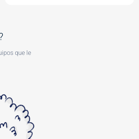
?
uipos que le