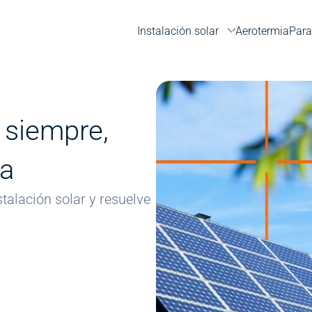
Instalación solar
Aerotermia
Para
Image
e siempre,
ia
talación solar y resuelve