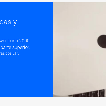
Image
acas y
uawei Luna 2000
parte superior.
ásicos L1 y