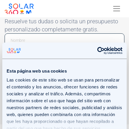
Skip to main content
Image
Resuelve tus dudas o solicita un presupuesto
personalizado completamente gratis.
Email
Phone Number
Esta página web usa cookies
Las cookies de este sitio web se usan para personalizar
el contenido y los anuncios, ofrecer funciones de redes
sociales y analizar el tráfico. Además, compartimos
Acepto recibir comunicaciones comerciales mediante el envío de
información sobre el uso que haga del sitio web con
este formulario.
Haz clic en Más información para consultar cómo
nuestros partners de redes sociales, publicidad y análisis
trataremos tus datos.
Más información.
web, quienes pueden combinarla con otra información
ENVIAR
que les haya proporcionado o que hayan recopilado a
partir del uso que haya hecho de sus servicios.