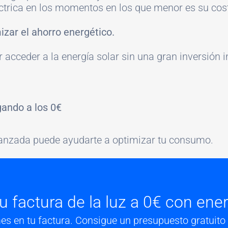
éctrica en los momentos en los que menor es su cos
zar el ahorro energético.
er acceder a la energía solar sin una gran inversión
gando a los 0€
anzada puede ayudarte a optimizar tu consumo.
u factura de la luz a 0€ con ener
s en tu factura. Consigue un presupuesto gratuito 