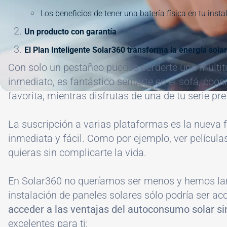
Los beneficios de tener una batería física en tu insta
Un producto con garantía
El Plan Inteligente Solar360 transforma la energía solar
Con solo un pestañeo puedes perderte una multitu
inmediato, es fantástico sentarte en el sofá, cog
favorita, mientras disfrutas de una de tu serie pre
La suscripción a varias plataformas es la nueva f
inmediata y fácil. Como por ejemplo, ver película
quieras sin complicarte la vida.
En Solar360 no queríamos ser menos y hemos la
instalación de paneles solares sólo podría ser ac
acceder a las ventajas del autoconsumo solar sin
excelentes para ti: