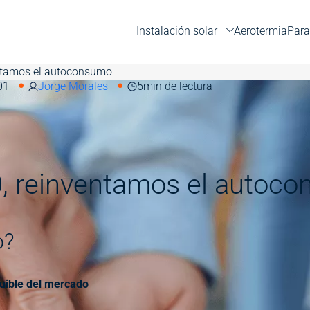
Instalación solar
Aerotermia
Para
ventamos el autoconsumo
01
Jorge Morales
5
min de lectura
60, reinventamos el autoc
o?
quible del mercado