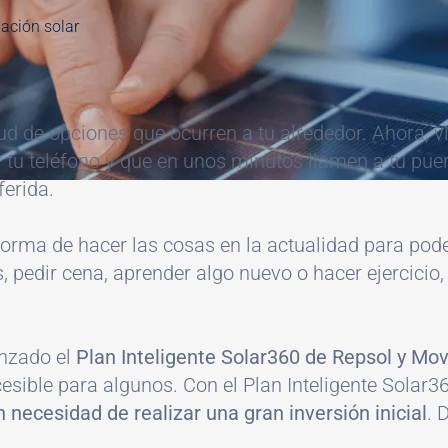
lación solar
d de opciones que ocurren a tu alrededor. Ahora, 
er tu teléfono y que en unos minutos llamen a tu pu
ferida.
orma de hacer las cosas en la actualidad para pode
s, pedir cena, aprender algo nuevo o hacer ejercicio
nzado el
Plan Inteligente Solar360 de Repsol y Mov
cesible para algunos. Con el Plan Inteligente Solar3
 necesidad de realizar una gran inversión inicial
. 