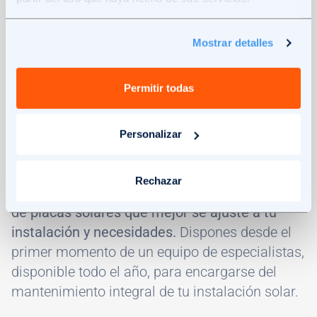
de que puedan provocar una caída del
rendimiento o avería mayor.
Mostrar detalles
Ambos servicios adicionales te permitirán
Permitir todas
exprimir cada kWh posible que puedan generar
tus paneles solares, invirtiendo un poco más
para maximizar los beneficios a lo largo de
Personalizar
años.
Rechazar
Con
Solar360
, puedes
elegir el mantenimiento
de placas solares que mejor se ajuste a tu
instalación y necesidades.
Dispones desde el
primer momento de un equipo de especialistas,
disponible todo el año, para encargarse del
mantenimiento integral de tu instalación solar.