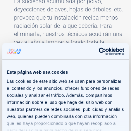
La suciedad acumulada por polvo,
deyecciones de aves, hojas de árboles, etc.
provoca que tu instalación reciba menos
radiación solar de la que debería. Para
eliminarla, nuestros técnicos acudirán una
vez al año a limpiar a fondo toda la
superficie de tus paneles solares mediante
máquinas de agua a presión.
Esta página web usa cookies
Termografías de paneles y estructuras:
La
Las cookies de este sitio web se usan para personalizar
termografía es una técnica que permite
el contenido y los anuncios, ofrecer funciones de redes
detectar puntos calientes y posibles
sociales y analizar el tráfico. Además, compartimos
problemas eléctricos o mecánicos en tus
información sobre el uso que haga del sitio web con
paneles y soportes. Gracias a ello,
nuestros partners de redes sociales, publicidad y análisis
podemos actuar cuanto antes para
web, quienes pueden combinarla con otra información
solucionar dichas incidencias, antes incluso
que les haya proporcionado o que hayan recopilado a
partir del uso que haya hecho de sus servicios.