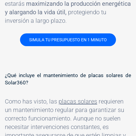
estarás
maximizando la producción energética
y alargando la vida útil,
protegiendo tu
inversión a largo plazo.
SIMULA TU PRESUPUESTO EN 1 MINUTO
#
¿Qué incluye el mantenimiento de placas solares de
Solar360?
Como has visto, las
placas solares
requieren
un mantenimiento regular para garantizar su
correcto funcionamiento. Aunque no suelen
necesitar intervenciones constantes, es
importante asegurarse de que estén limpias y