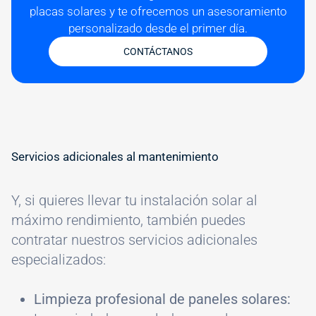
placas solares y te ofrecemos un asesoramiento
personalizado desde el primer día.
CONTÁCTANOS
#
Servicios adicionales al mantenimiento
Y, si quieres llevar tu instalación solar al
máximo rendimiento, también puedes
contratar nuestros servicios adicionales
especializados:
Limpieza profesional de paneles solares: