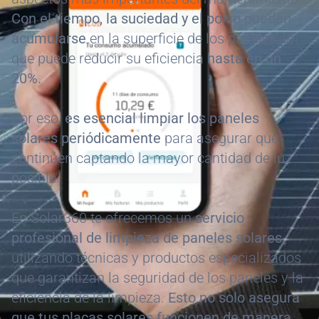
Con el tiempo, la suciedad y el polvo pueden
acumularse
en la superficie de los paneles, lo
que puede reducir su eficiencia
hasta en un
20%.
Por eso,
es esencial limpiar los paneles
solares periódicamente
para asegurar que
continúen captando la mayor cantidad de luz
posible.
En Solar360 te ofrecemos un
servicio
profesional de limpieza de paneles solares,
utilizando técnicas y productos especializados
que garantizan la seguridad de los paneles y la
eficiencia de la limpieza.
Esto no solo asegura
que tus placas solares funcionen de manera