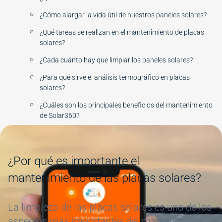
¿Cómo alargar la vida útil de nuestros paneles solares?
¿Qué tareas se realizan en el mantenimiento de placas
solares?
¿Cada cuánto hay que limpiar los paneles solares?
¿Para qué sirve el análisis termográfico en placas
solares?
¿Cuáles son los principales beneficios del mantenimiento
de Solar360?
Image
#
¿Por qué es importante el
mantenimiento de las placas solares?
La limpieza de las placas solares es uno de los
aspectos más importantes del mantenimiento.