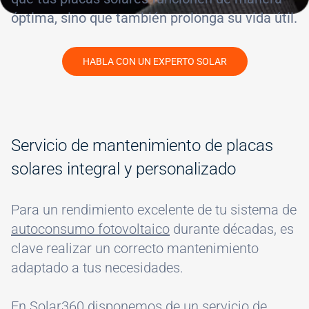
óptima, sino que también prolonga su vida útil.
HABLA CON UN EXPERTO SOLAR
#
Servicio de mantenimiento de placas
solares integral y personalizado
Para un rendimiento excelente de tu sistema de
autoconsumo fotovoltaico
durante décadas, es
clave realizar un correcto mantenimiento
adaptado a tus necesidades.
En Solar360 disponemos de un
servicio de