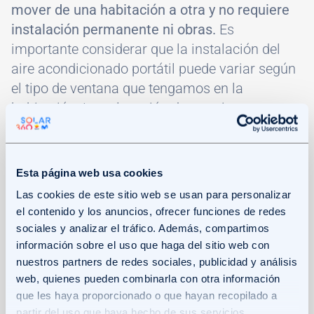
mover de una habitación a otra y no requiere
instalación permanente ni obras.
Es
importante considerar que la instalación del
aire acondicionado portátil puede variar según
el tipo de ventana que tengamos en la
habitación. La colocación de ese sistema
requiere que un tubo de escape se extienda por
la ventana. Por lo tanto, la ubicación del aire
acondicionado en la habitación puede estar
Esta página web usa cookies
limitada por la disposición de las ventanas y la
Las cookies de este sitio web se usan para personalizar
longitud del tubo de escape.
el contenido y los anuncios, ofrecer funciones de redes
sociales y analizar el tráfico. Además, compartimos
Su punto a favor es que
son más económicos
información sobre el uso que haga del sitio web con
nuestros partners de redes sociales, publicidad y análisis
en relación a los otros tipos de aires
web, quienes pueden combinarla con otra información
acondicionados.
Sin embargo, es importante
que les haya proporcionado o que hayan recopilado a
tener en cuenta que los aires acondicionados
partir del uso que haya hecho de sus servicios.