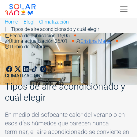
Skip to main content
Image
Home
Blog
Climatización
Tipos de aire acondicionado y cuál elegir
Fecha de publicación 16/05
Image
Última actualización 26/01
Cristina Maiso
10
min de lectura
CLIMATIZACIÓN
Tipos de aire acondicionado y
cuál elegir
En medio del sofocante calor del verano o en
esos días húmedos que parecen nunca
terminar, el aire acondicionado se convierte en