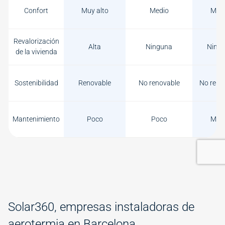
Confort
Muy alto
Medio
Med
Revalorización
Alta
Ninguna
Ning
de la vivienda
Sostenibilidad
Renovable
No renovable
No reno
Mantenimiento
Poco
Poco
Med
Solar360, empresas instaladoras de
aerotermia en Barcelona