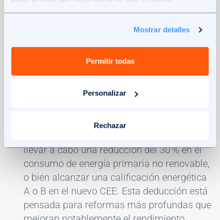
Deducción del 20 %.
Se debe cumplir una
reducción de al menos un 7 % en la
Mostrar detalles
demanda energética de calefacción y
refrigeración, según el nuevo Certificado de
Permitir todas
Eficiencia Energética (CEE). Aplicable a
reformas en viviendas habituales o
Personalizar
alquiladas para uso residencial con un
límite fiscal de hasta 5.000 €.
Rechazar
Deducción del 40 %.
En este caso se debe
llevar a cabo una reducción del 30 % en el
consumo de energía primaria no renovable,
o bien alcanzar una calificación energética
A o B en el nuevo CEE. Esta deducción está
pensada para reformas más profundas que
mejoran notablemente el rendimiento