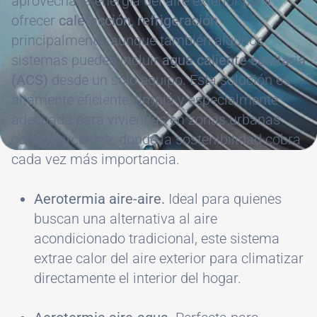
aprovecha la energía del aire exterior para
ofrecer
calefacción, refrigeración
,
principalmente, aunque también algunos
sistemas pueden incluir
agua caliente sanitaria
(ACS)
desde un solo equipo. Esta solución es
altamente eficiente, limpia y especialmente
adecuada para viviendas en zonas urbanas
como Barcelona, donde la sostenibilidad cobra
cada vez más importancia.
Aerotermia aire-aire.
Ideal para quienes
buscan una alternativa al aire
acondicionado tradicional, este sistema
extrae calor del aire exterior para climatizar
directamente el interior del hogar.