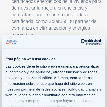
certificados energéticos de la vivienda para
demuestrar la mejora en eficiencia y
contratar a una empresa instaladora
certificada, como Solar360, tu partner de
confianza en climatización y energías
renovables.
Plazo de solicitud:
hasta junio de 2026.
Esta página web usa cookies
Las cookies de este sitio web se usan para personalizar
Deducción de IRPF por instalar aerotermia
el contenido y los anuncios, ofrecer funciones de redes
sociales y analizar el tráfico. Además, compartimos
Si realizas una instalación de aerotermia en
información sobre el uso que haga del sitio web con
Cataluña, puedes acceder a una deducción
nuestros partners de redes sociales, publicidad y análisis
fiscal en la declaración del Impuesto sobre la
web, quienes pueden combinarla con otra información
Renta de las Personas Físicas:
que les haya proporcionado o que hayan recopilado a
partir del uso que haya hecho de sus servicios.