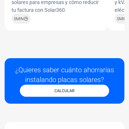
solares para empresas y cómo reducir
y kVA 
tu factura con Solar360.
eléctr
5
MIN
5
MIN
¿Quieres saber cuánto ahorrarías
instalando placas solares?
CALCULAR