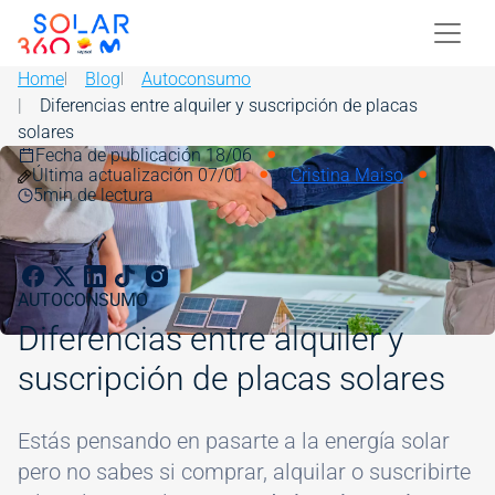
Skip to main content
Image
Home
Blog
Autoconsumo
Diferencias entre alquiler y suscripción de placas
solares
Fecha de publicación 18/06
Image
Última actualización 07/01
Cristina Maiso
5
min de lectura
AUTOCONSUMO
Diferencias entre alquiler y
suscripción de placas solares
Estás pensando en pasarte a la energía solar
pero no sabes si comprar, alquilar o suscribirte