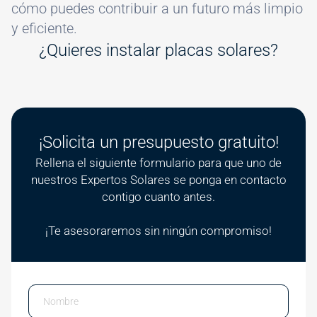
cómo puedes contribuir a un futuro más limpio
y eficiente.
¿Quieres instalar placas solares?
¡Solicita un presupuesto gratuito!
Rellena el siguiente formulario para que uno de
nuestros Expertos Solares se ponga en contacto
contigo cuanto antes.
¡Te asesoraremos sin ningún compromiso!