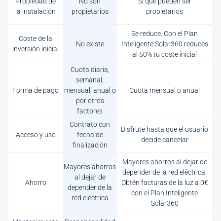
Propiedad de
No son
Sí que pueden ser
la instalación
propietarios
propietarios
Se reduce. Con el Plan
Coste de la
No existe
Inteligente Solar360 reduces
inversión inicial
al 50% tu coste inicial
Cuota diaria,
semanal,
Forma de pago
mensual, anual o
Cuota mensual o anual
por otros
factores
Contrato con
Disfrute hasta que el usuario
Acceso y uso
fecha de
decide cancelar
finalización
Mayores ahorros al dejar de
Mayores ahorros
depender de la red eléctrica.
al dejar de
Ahorro
Obtén facturas de la luz a 0€
depender de la
con el Plan Inteligente
red eléctrica
Solar360