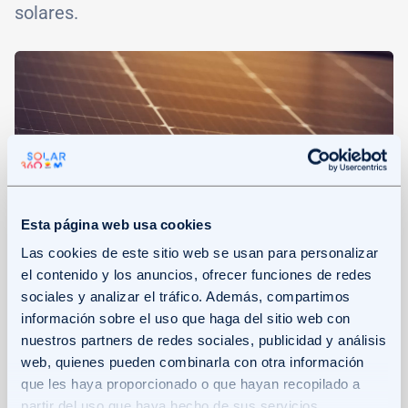
solares.
Image
Esta página web usa cookies
Las cookies de este sitio web se usan para personalizar
Diferencias entre el alquiler y la
el contenido y los anuncios, ofrecer funciones de redes
suscripción de placas solares
sociales y analizar el tráfico. Además, compartimos
información sobre el uso que haga del sitio web con
nuestros partners de redes sociales, publicidad y análisis
Si tus dudas son ¿qué es mejor, cuál debo
web, quienes pueden combinarla con otra información
elegir o qué me conviene más:
alquilar o la
que les haya proporcionado o que hayan recopilado a
suscripción
de las placas solares? La elección
partir del uso que haya hecho de sus servicios.