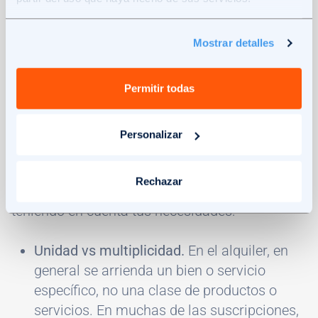
depende de tus circunstancias financieras, tus
necesidades energéticas y tus preferencias
Mostrar detalles
personales. Ambas te proporcionan acceso a la
energía solar con costos iniciales más bajos.
Permitir todas
A continuación, te explicaremos las
principales
diferencias
sobre la propiedad, coste, pago,
Personalizar
ahorro, mantenimiento y ayudas entre el
alquiler y la suscripción de paneles solares
Rechazar
para que puedas tomar la mejor decisión
teniendo en cuenta tus necesidades:
Unidad vs multiplicidad.
En el alquiler, en
general se arrienda un bien o servicio
específico, no una clase de productos o
servicios. En muchas de las suscripciones,