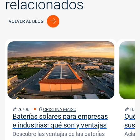
relacionados
VOLVER AL BLOG
Image
Image
26/06
CRISTINA MAISO
16/0
Baterías solares para empresas
Qué 
e industrias: qué son y ventajas
sus d
Descubre las ventajas de las baterías
Aclar