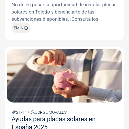
No dejes pasar la oportunidad de instalar placas
solares en Toledo y beneficiarte de las
subvenciones disponibles. ¡Consulta los
requisitos aquí!
5
MIN
Image
21/11
JORGE MORALES
Ayudas para placas solares en
España 2025