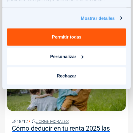
Comunidad de Madrid en 2026
La Comunidad de Madrid tiene abiertos durante
2023 varios programas de subvenciones para
Mostrar detalles
financiar obras de rehabilitación y mejora de la
eficiencia energética de edificios y viviendas
5
MIN
Permitir todas
Personalizar
Image
Rechazar
18/12
JORGE MORALES
Cómo deducir en tu renta 2025 las