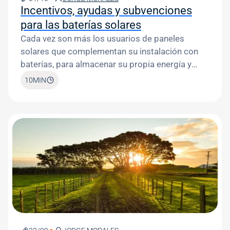
Incentivos, ayudas y subvenciones
para las baterías solares
Cada vez son más los usuarios de paneles
solares que complementan su instalación con
baterías, para almacenar su propia energía y
usarla incluso de noche.
10
MIN
Image