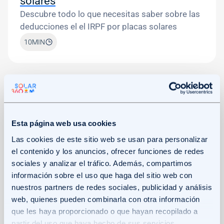
solares
Descubre todo lo que necesitas saber sobre las
deducciones el el IRPF por placas solares
10
MIN
Image
Esta página web usa cookies
Las cookies de este sitio web se usan para personalizar
el contenido y los anuncios, ofrecer funciones de redes
sociales y analizar el tráfico. Además, compartimos
información sobre el uso que haga del sitio web con
nuestros partners de redes sociales, publicidad y análisis
19/12
JORGE MORALES
Subvenciones y financiación para
web, quienes pueden combinarla con otra información
que les haya proporcionado o que hayan recopilado a
mejorar la eficiencia energética en la
partir del uso que haya hecho de sus servicios.