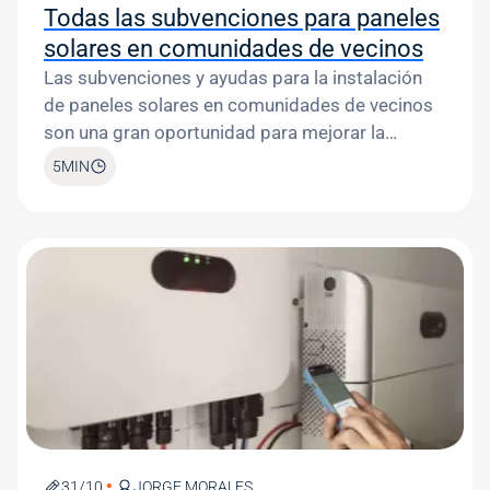
Todas las subvenciones para paneles
solares en comunidades de vecinos
Las subvenciones y ayudas para la instalación
de paneles solares en comunidades de vecinos
son una gran oportunidad para mejorar la
eficiencia energética, ahorrar en la factura de la
5
MIN
luz y contribuir a la protección del medio
ambiente.
Image
31/10
JORGE MORALES