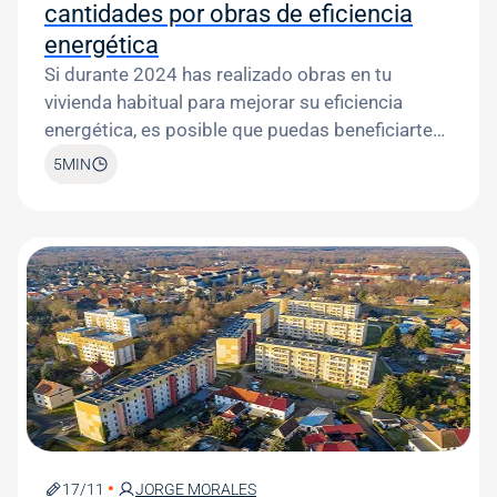
cantidades por obras de eficiencia
energética
Si durante 2024 has realizado obras en tu
vivienda habitual para mejorar su eficiencia
energética, es posible que puedas beneficiarte
de importantes deducciones en la declaración
5
MIN
de la Renta.
Image
17/11
JORGE MORALES