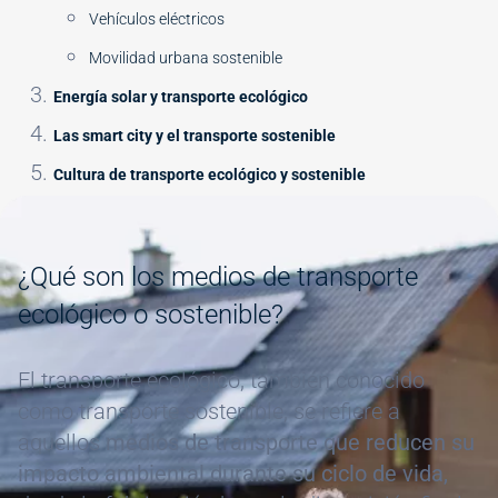
Vehículos eléctricos
Movilidad urbana sostenible
Energía solar y transporte ecológico
Las smart city y el transporte sostenible
Cultura de transporte ecológico y sostenible
Image
¿Qué son los medios de transporte
ecológico o sostenible?
El transporte ecológico, también conocido
como transporte sostenible, se refiere a
aquellos
medios de transporte que reducen su
impacto ambiental durante su ciclo de vida,