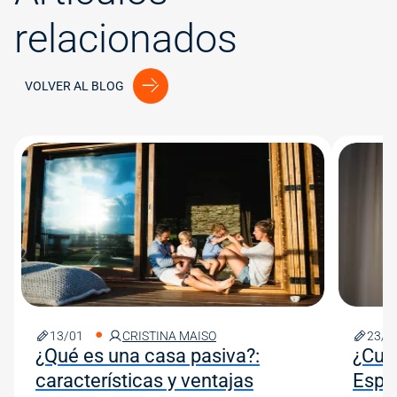
relacionados
VOLVER AL BLOG
Image
Image
13/01
CRISTINA MAISO
23/1
¿Qué es una casa pasiva?:
¿Cuá
características y ventajas
Espa