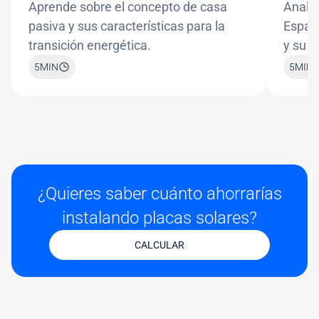
Aprende sobre el concepto de casa
Analiz
pasiva y sus características para la
Españ
transición energética.
y su i
5
MIN
5
MIN
¿Quieres saber cuánto ahorrarías
instalando placas solares?
CALCULAR