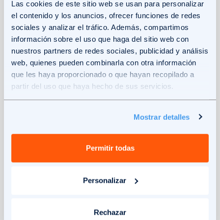
Las cookies de este sitio web se usan para personalizar
ciudades.
Esta opción flexible y económica
el contenido y los anuncios, ofrecer funciones de redes
es una forma de moverse por las ciudades
sociales y analizar el tráfico. Además, compartimos
sin tener que comprar un vehículo,
información sobre el uso que haga del sitio web con
nuestros partners de redes sociales, publicidad y análisis
preocuparte por seguros, mantenimientos o
web, quienes pueden combinarla con otra información
reparaciones. Con
Wible
puedes disponer
que les haya proporcionado o que hayan recopilado a
de un coche en cualquier momento y lugar
partir del uso que haya hecho de sus servicios.
de tu ciudad, y devolverlo cuando lo
necesites. Sin necesidad de buscar
Mostrar detalles
aparcamiento o preocuparte por las llaves.
Patinetes eléctricos.
Es otra de las
Permitir todas
alternativas de transporte cada vez más
popular para la movilidad urbana,
Personalizar
especialmente en distancias cortas.
Rechazar