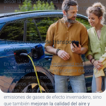
desde la fabricación hasta la disposición final.
Esto se logra a través de la utilización de
energías limpias y renovables
así como la
reducción de emisiones contaminantes.
Tipos de medios de transporte
ecológicos
En el cambio hacia una
movilidad más
sostenible
en tu vida, es importante conocer y
adoptar diversos medios de transporte
ecológicos. Estos transportes no solo te
ayudan a reducir la contaminación y las
emisiones de gases de efecto invernadero, sino
que también
mejoran la calidad del aire y