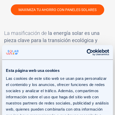
MAXIMIZA TU AHORRO CON PANELES SOLARES
La masificación de
la energía solar es una
pieza clave para la transición ecológica y
descarbonización del sector eléctrico.
Permite
avanzar hacia un modelo energético 100%
renovable y limpio.
Esta página web usa cookies
Según un informe de la Agencia Internacional
Las cookies de este sitio web se usan para personalizar
de Energías Renovables (IRENA), la energía
el contenido y los anuncios, ofrecer funciones de redes
solar fotovoltaica podría cubrir más del 25% de
sociales y analizar el tráfico. Además, compartimos
información sobre el uso que haga del sitio web con
la demanda eléctrica mundial para 2050.
nuestros partners de redes sociales, publicidad y análisis
web, quienes pueden combinarla con otra información
El potencial de la energía solar para