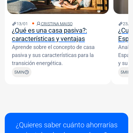
13/01
CRISTINA MAISO
23/1
¿Qué es una casa pasiva?:
¿Cuá
características y ventajas
Espa
Aprende sobre el concepto de casa
Analiz
pasiva y sus características para la
Españ
transición energética.
y su i
5
MIN
5
MIN
¿Quieres saber cuánto ahorrarías