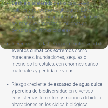
Deshielo acelerado
de los casquetes
polares y retroceso de glaciares. Esto
conlleva una preocupante subida del nivel
del mar que amenaza a millones de
personas en zonas costeras.
Incremento en la frecuencia e intensidad de
eventos climáticos extremos
como
huracanes, inundaciones, sequías o
incendios forestales, con enormes daños
materiales y pérdida de vidas.
Riesgo creciente de
escasez de agua dulce
y pérdida de biodiversidad
en diversos
ecosistemas terrestres y marinos debido a
alteraciones en los ciclos biológicos.