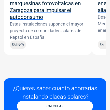
marquesinas fotovoltaicas en
energ
Zaragoza para impulsar el
alia
autoconsumo
Descu
MediaM
Estas instalaciones suponen el mayor
energí
proyecto de comunidades solares de
cambi
Repsol en España.
5
MIN
5
MIN
¿Quieres saber cuánto ahorrarías
instalando placas solares?
CALCULAR