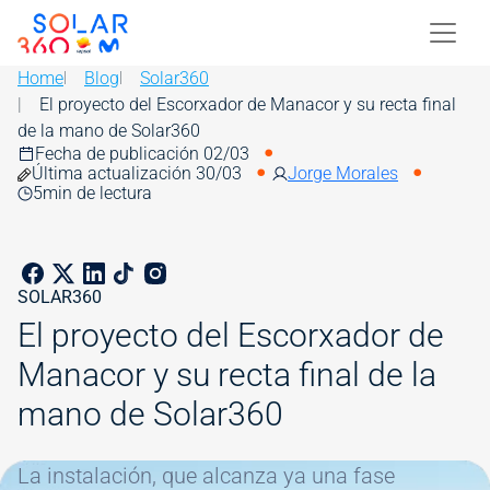
Skip to main content
Image
Home
Blog
Solar360
El proyecto del Escorxador de Manacor y su recta final
de la mano de Solar360
Fecha de publicación 02/03
Última actualización 30/03
Jorge Morales
5
min de lectura
SOLAR360
El proyecto del Escorxador de
Manacor y su recta final de la
mano de Solar360
Image
La instalación, que alcanza ya una fase