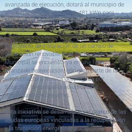
avanzada de ejecución, dotará al municipio de
una infraestructura clave de 481 kWp para
abastecer el matadero y la depuradora
municipal.
El proyecto de instalación de un campo de
generación renovable en el Escorxador
Municipal se encuentra ya en una fase
avanzada de ejecución, con gran parte de la
infraestructura técnica desplegada por
Solar360, la compañía adjudicataria
responsable de las obras.
Esta iniciativa se desarrolla en el marco de las
ayudas europeas vinculadas a la recuperación
y la transición energética
, gracias a la