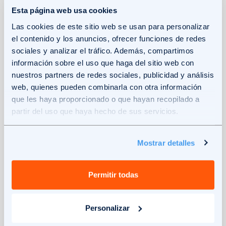
Esta página web usa cookies
Compromiso con los plazos y la
Las cookies de este sitio web se usan para personalizar
el contenido y los anuncios, ofrecer funciones de redes
sostenibilidad
sociales y analizar el tráfico. Además, compartimos
información sobre el uso que haga del sitio web con
Con la obra en su último tramo, la colaboración
nuestros partners de redes sociales, publicidad y análisis
entre el Ayuntamiento de Manacor, la SAM y
web, quienes pueden combinarla con otra información
Solar360 demuestra la eficacia de la
que les haya proporcionado o que hayan recopilado a
partir del uso que haya hecho de sus servicios.
colaboración público-privada para
acelerar la
transición energética
. Una vez finalizados los
últimos detalles de montaje y las pruebas de
Mostrar detalles
puesta en marcha, la
instalación de placas
solares
se convertirá en el pulmón energético
Permitir todas
renovable más importante del municipio,
reduciendo drásticamente las emisiones de
Personalizar
CO2.