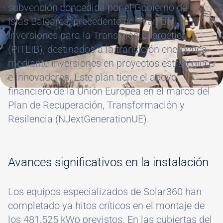
subvención concedida por el Gobierno de las
Islas Baleares, precedente del Plan de
Inversiones para la Transición Energética
(PITEIB), destinados a la transición energética
mediante inversiones en proyectos estratégicos
e innovadores. Este plan tiene el apoyo
financiero de la Unión Europea en el marco del
Plan de Recuperación, Transformación y
Resilencia (NJextGenerationUE).
Avances significativos en la instalación
Los equipos especializados de Solar360 han
completado ya hitos críticos en el montaje de
los 481,525 kWp previstos. En las cubiertas del