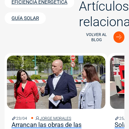
Artículos
EFICIENCIA ENERGÉTICA
relacion
GUÍA SOLAR
VOLVER AL
BLOG
Image
Image
23/04
JORGE MORALES
25/0
Arrancan las obras de las
Solar