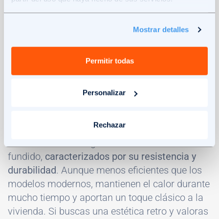
Son resistentes a la corrosión y suelen
tener un diseño moderno y estético. Su
Mostrar detalles
principal desventaja es que se enfrían
también con rapidez, por lo que su inercia
Permitir todas
térmica es baja.
Personalizar
Tipos de radiadores antiguos
Rechazar
Los radiadores antiguos suelen ser de hierro
fundido,
caracterizados por su resistencia y
durabilidad
. Aunque menos eficientes que los
modelos modernos, mantienen el calor durante
mucho tiempo y aportan un toque clásico a la
vivienda. Si buscas una estética retro y valoras