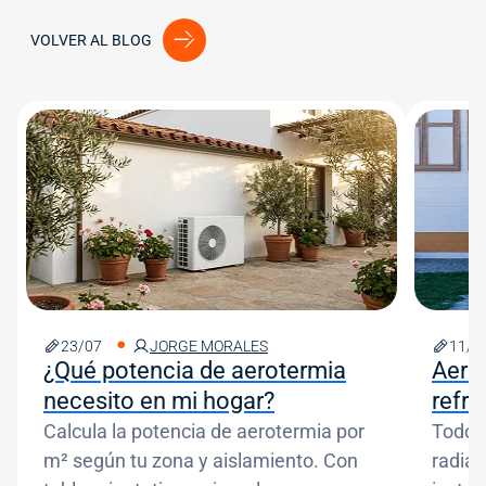
VOLVER AL BLOG
Image
Image
23/07
JORGE MORALES
11/0
¿Qué potencia de aerotermia
Aero
necesito en mi hogar?
refr
Calcula la potencia de aerotermia por
Todo s
m² según tu zona y aislamiento. Con
radian