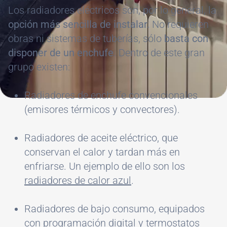
Los radiadores eléctricos son, por lo general, la
opción más sencilla de instalar.
No requieren
obras ni sistemas de tuberías, sólo
basta con
disponer de un enchufe
. Dentro de este gran
grupo existen:
Radiadores de enchufe convencionales
(emisores térmicos y convectores).
Radiadores de aceite eléctrico, que
conservan el calor y tardan más en
enfriarse. Un ejemplo de ello son los
radiadores de calor azul
.
Radiadores de bajo consumo, equipados
con programación digital y termostatos