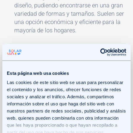
diseño, pudiendo encontrarse en una gran
variedad de formas y tamaños. Suelen ser
una opción económica y eficiente para la
mayoría de los hogares.
Radiadores de aluminio:
destacan por su
ligereza y su excelente conductividad
térmica. Se calientan muy rápidamente y
son muy eficientes, especialmente en
Esta página web usa cookies
sistemas de baja temperatura como la
Las cookies de este sitio web se usan para personalizar
aerotermia. Su rápida respuesta los hace
el contenido y los anuncios, ofrecer funciones de redes
ideales para habitaciones que necesitan
sociales y analizar el tráfico. Además, compartimos
información sobre el uso que haga del sitio web con
calentarse rápidamente o para sistemas
nuestros partners de redes sociales, publicidad y análisis
con termostatos programables que ajustan
web, quienes pueden combinarla con otra información
la temperatura con frecuencia.
que les haya proporcionado o que hayan recopilado a
partir del uso que haya hecho de sus servicios.