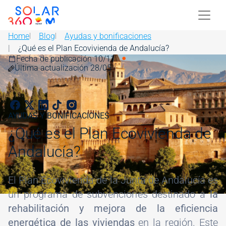
Skip to main content
Image
Home
Blog
Ayudas y bonificaciones
¿Qué es el Plan Ecovivienda de Andalucía?
Fecha de publicación 10/11
Image
Última actualización 28/05
AYUDAS Y BONIFICACIONES
¿Qué es el Plan Ecovivienda de
Andalucía?
El Plan Ecovivienda de la Junta de Andalucía es
un programa de subvenciones destinado a
la
rehabilitación y mejora de la eficiencia
energética de las viviendas
en la región. Este