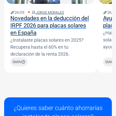
26/03
JORGE MORALES
26/0
Novedades en la deducción del
Ayud
IRPF 2026 para placas solares
plac
en España
¿Habr
solare
¿Instalaste placas solares en 2025?
ayudas
Recupera hasta el 60% en tu
declaración de la renta 2026.
5
MIN
5
MIN
¿Quieres saber cuánto ahorrarías