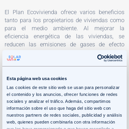
El Plan Ecovivienda ofrece varios beneficios
tanto para los propietarios de viviendas como
para el medio ambiente. Al mejorar la
eficiencia energética de las viviendas, se
reducen las emisiones de gases de efecto
invernadero y se contribuye a la lucha contra el
cambio climático. Además, los propietarios
pueden
obtener ahorros significativos en sus
facturas de energía a largo plazo.
Esta página web usa cookies
Las cookies de este sitio web se usan para personalizar
Para poder acceder a las ayudas del Plan
el contenido y los anuncios, ofrecer funciones de redes
Ecovivienda, es necesario cumplir con ciertos
sociales y analizar el tráfico. Además, compartimos
requisitos.
Las personas jurídicas deben estar
información sobre el uso que haga del sitio web con
nuestros partners de redes sociales, publicidad y análisis
debidamente constituidas y las personas
web, quienes pueden combinarla con otra información
arrendatarias deben contar con la autorización
que les haya proporcionado o que hayan recopilado a