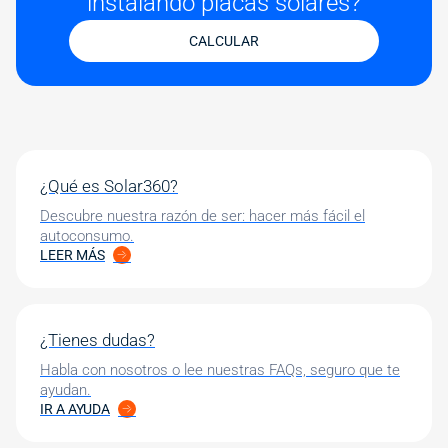
instalando placas solares?
CALCULAR
¿Qué es Solar360?
Descubre nuestra razón de ser: hacer más fácil el
autoconsumo.
LEER MÁS
¿Tienes dudas?
Habla con nosotros o lee nuestras FAQs, seguro que te
ayudan.
IR A AYUDA