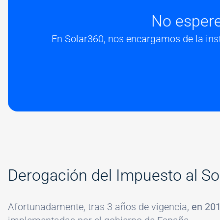
No espere
En Solar360, nos encargamos de la ins
#
Derogación del Impuesto al S
Afortunadamente, tras 3 años de vigencia,
en 201