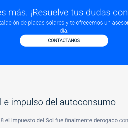
s más. ¡Resuelve tus dudas con
talación de placas solares y te ofrecemos un aseso
día.
CONTÁCTANOS
ol e impulso del autoconsumo
8 el Impuesto del Sol fue finalmente derogado
com