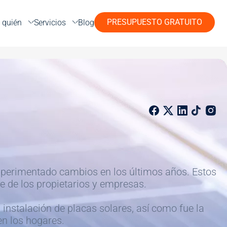
PRESUPUESTO GRATUITO
 quién
Servicios
Blog
experimentado cambios en los últimos años. Estos
e de los propietarios y empresas.
instalación de placas solares, así como fue la
n los hogares.