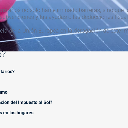
mos años no solo han eliminado barreras, sino que 
s subvenciones y las ayudas o las deducciones fiscal
cia de la Unión Europea en la derogación de este imp
o?
etarios?
sumo
ación del Impuesto al Sol?
es en los hogares