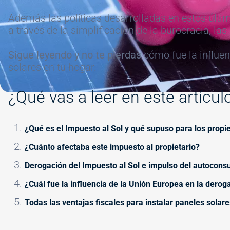
Además las políticas desarrolladas en estos últi
a través de la simplificación de la burocracia, la
Sigue leyendo y no te pierdas
cómo fue la influen
solares en tu hogar.
¿Qué vas a leer en este artícul
¿Qué es el Impuesto al Sol y qué supuso para los propi
¿Cuánto afectaba este impuesto al propietario?
Derogación del Impuesto al Sol e impulso del autocon
¿Cuál fue la influencia de la Unión Europea en la derog
Todas las ventajas fiscales para instalar paneles solar