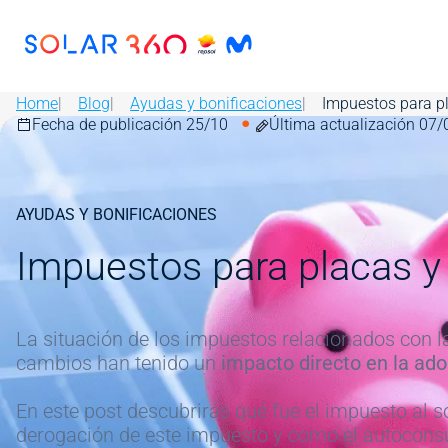
Skip to main content
Image
Home
Blog
Ayudas y bonificaciones
Impuestos para pl
Fecha de publicación 25/10
Última actualización 07/
Image
AYUDAS Y BONIFICACIONES
Impuestos para placas y
La situación de los impuestos relacionados con l
cambios han tenido un
impacto directo en la ad
En este post descubrirás qué fue el impuesto al 
derogación de este impuesto y como el autoconsu