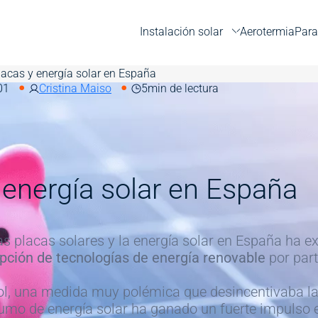
Instalación solar
Aerotermia
Para
acas y energía solar en España
01
Cristina Maiso
5
min de lectura
 energía solar en España
as placas solares y la energía solar en España ha 
opción de tecnologías de energía renovable
por part
sol, una medida muy polémica que desincentivaba la 
mo de energía solar ha ganado un fuerte impulso e