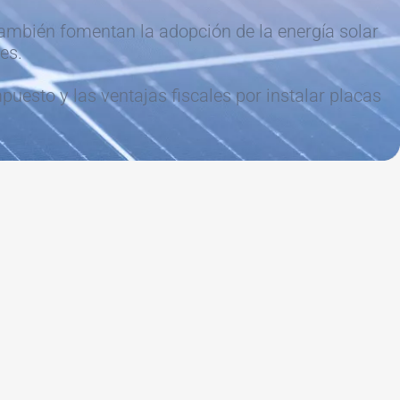
también fomentan la adopción de la energía solar
es.
uesto y las ventajas fiscales por instalar placas