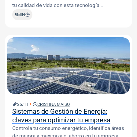
tu calidad de vida con esta tecnología
innovadora.
5
MIN
Image
25/11
CRISTINA MAISO
Sistemas de Gestión de Energía:
claves para optimizar tu empresa
Controla tu consumo energético, identifica áreas
de mejora y maximiza el ahorro en tu empresa