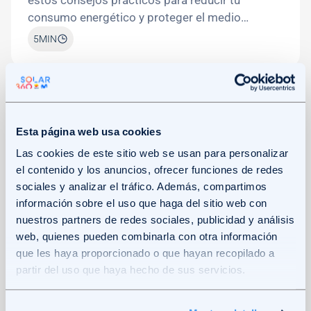
consumo energético y proteger el medio
ambiente.
5
MIN
Image
Esta página web usa cookies
Las cookies de este sitio web se usan para personalizar
el contenido y los anuncios, ofrecer funciones de redes
sociales y analizar el tráfico. Además, compartimos
información sobre el uso que haga del sitio web con
nuestros partners de redes sociales, publicidad y análisis
web, quienes pueden combinarla con otra información
30/09
CRISTINA MAISO
que les haya proporcionado o que hayan recopilado a
Cómo calcular tu huella de carbono
partir del uso que haya hecho de sus servicios.
Descubre cómo calcular tu huella de carbono,
comienza a reduce tu impacto ambiental y