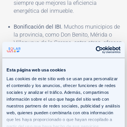
siempre que mejores la eficiencia
energética del inmueble.
Bonificación del IBI.
Muchos municipios de
la provincia, como Don Benito, Mérida o
Villanueva de la Serena, entre otros, ofrecen
descuentos de
hasta el 50%
en el Impuesto
sobre Bienes Inmuebles
durante 3 o 5 años
tras la instalación de un sistema solar.
Esta página web usa cookies
Las cookies de este sitio web se usan para personalizar
Reducción del ICIO.
Los propietarios de
el contenido y los anuncios, ofrecer funciones de redes
municipios como Badajoz, Almendralejo,
sociales y analizar el tráfico. Además, compartimos
Montijo entre otros mencionados
información sobre el uso que haga del sitio web con
anteriormente, pueden bonificarse
hasta en
nuestros partners de redes sociales, publicidad y análisis
web, quienes pueden combinarla con otra información
un 95%
en el Impuesto sobre
que les haya proporcionado o que hayan recopilado a
Construcciones, Instalaciones y Obras.
partir del uso que haya hecho de sus servicios.