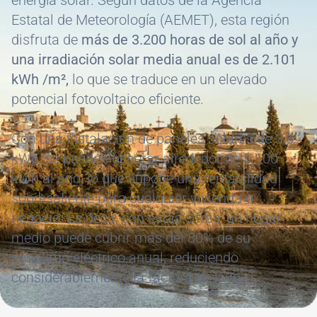
energía solar. Según datos de la Agencia
Estatal de Meteorología (AEMET), esta región
disfruta de
más de 3.200 horas de sol al año y
una irradiación solar media anual es de 2.101
kWh /m²,
lo que se traduce en un elevado
potencial fotovoltaico eficiente.
Con una instalación de paneles solares de 3,5
kWp, se pueden generar alrededor de 5.100
kWh al año, lo que supone una rentabilidad
sobresaliente para cualquier vivienda o
negocio. Es decir, con estas cifras, un hogar
medio puede cubrir más del 80% de su
consumo eléctrico anual, reduciendo
considerablemente la factura de la luz.