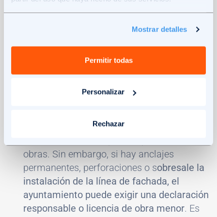
instalar una placa solar en el balcón de
tu piso en España
Mostrar detalles
Si la instalación afecta a elementos
comunes, como la fachada, barandillas, o
Permitir todas
estructura, necesitas la
aprobación de la
comunidad de vecinos
según la Ley de
Personalizar
Propiedad Horizontal.
Rechazar
Si la instalación no requiere obras fijas,
normalmente no se precisa permiso de
obras. Sin embargo, si hay anclajes
permanentes, perforaciones o s
obresale la
instalación de la línea de fachada, el
ayuntamiento puede exigir una declaración
responsable o licencia de obra menor
. Es