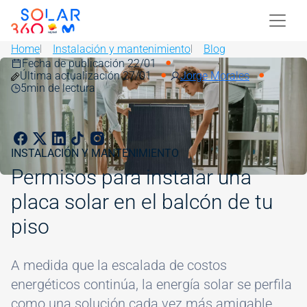
Skip to main content
Image
Home
Instalación y mantenimiento
Blog
Fecha de publicación 22/01
Image
Última actualización 27/01
Jorge Morales
5
min de lectura
INSTALACIÓN Y MANTENIMIENTO
Permisos para instalar una
placa solar en el balcón de tu
piso
A medida que la escalada de costos
energéticos continúa, la energía solar se perfila
como una solución cada vez más amigable