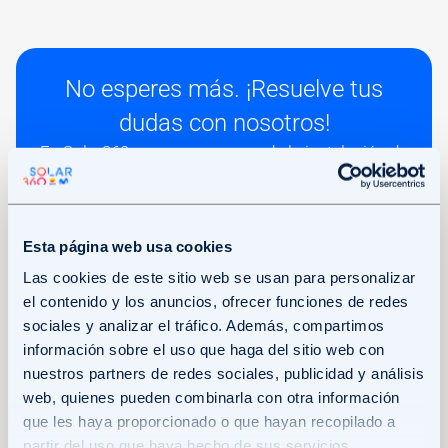
No esperes más. ¡Resuelve tus
dudas con nosotros!
En Solar360, nos encargamos de la instalación de
placas solares y te ofrecemos un asesoramiento
personalizado desde el primer día.
CONTÁCTANOS
Esta página web usa cookies
Las cookies de este sitio web se usan para personalizar
el contenido y los anuncios, ofrecer funciones de redes
sociales y analizar el tráfico. Además, compartimos
información sobre el uso que haga del sitio web con
nuestros partners de redes sociales, publicidad y análisis
web, quienes pueden combinarla con otra información
Permisos y pasos principales para
que les haya proporcionado o que hayan recopilado a
partir del uso que haya hecho de sus servicios.