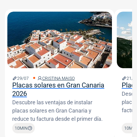
Image
Image
29/07
CRISTINA MAISO
21/0
Placas solares en Gran Canaria
Plac
2026
Descub
placas
Descubre las ventajas de instalar
factur
placas solares en Gran Canaria y
reduce tu factura desde el primer día.
10
MIN
10
MIN