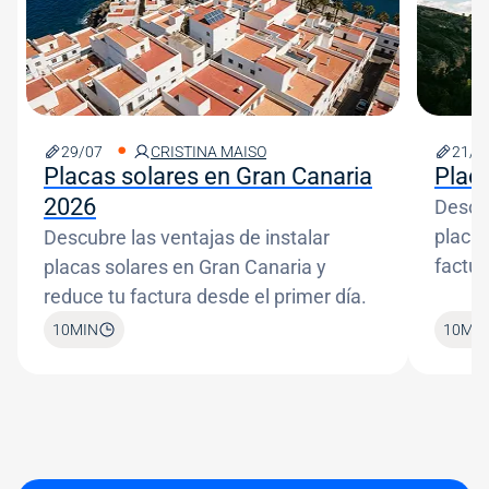
29/07
CRISTINA MAISO
21/0
Placas solares en Gran Canaria
Plac
2026
Descub
placas
Descubre las ventajas de instalar
factur
placas solares en Gran Canaria y
reduce tu factura desde el primer día.
10
MIN
10
MIN