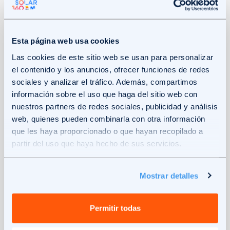
gestión de su consumo energético. Al
generar electricidad de manera autónoma,
los usuarios tienen mayor control sobre sus
Esta página web usa cookies
gastos y pueden contribuir
significativamente a la eficiencia financiera
Las cookies de este sitio web se usan para personalizar
el contenido y los anuncios, ofrecer funciones de redes
del hogar.
sociales y analizar el tráfico. Además, compartimos
información sobre el uso que haga del sitio web con
Sin embargo, si lo que estás buscando es
nuestros partners de redes sociales, publicidad y análisis
algo mayor, con una
instalación con batería
web, quienes pueden combinarla con otra información
solar
en el hogar puedes multiplicar tu
que les haya proporcionado o que hayan recopilado a
ahorro energético, llegando incluso a tener
partir del uso que haya hecho de sus servicios.
facturas de la luz cercanas a los 0 €. Al
generar tu propia energía limpia y optimizar
Mostrar detalles
su uso con sistemas de almacenamiento,
disfrutas de independencia de la red y de un
Permitir todas
ahorro real mes tras mes.