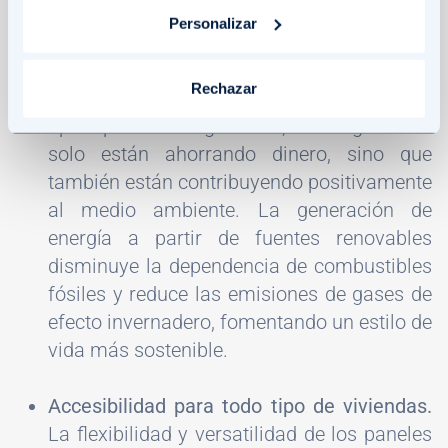
Personalizar
MAXIMIZA TU AHORRO CON PANELES SOLARES
Rechazar
Reducción de emisiones contaminantes.
Al
optar por la energía solar, los hogares no
solo están ahorrando dinero, sino que
también están contribuyendo positivamente
al medio ambiente. La generación de
energía a partir de fuentes renovables
disminuye la dependencia de combustibles
fósiles y reduce las emisiones de gases de
efecto invernadero, fomentando un estilo de
vida más sostenible.
Accesibilidad para todo tipo de viviendas.
La flexibilidad y versatilidad de los paneles