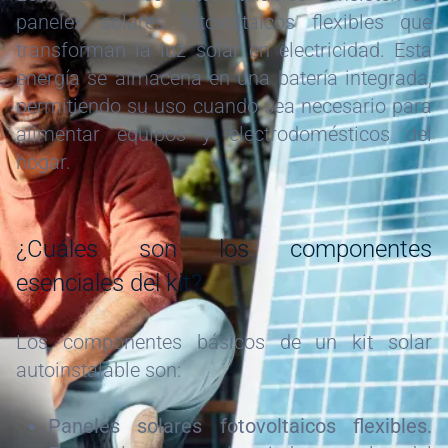
paneles solares fotovoltaicos flexibles que
transforman la luz solar en electricidad. Esta
energía se almacena en una batería integrada,
permitiendo su uso cuando sea necesario para
alimentar equipos y electrodomésticos del
hogar.
¿Cuáles son los componentes
esenciales del kit?
Los componentes básicos de un kit solar
autoinstalable son:
Paneles solares fotovoltaicos flexibles.