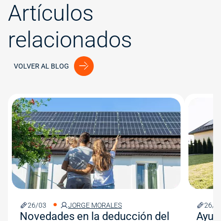
Artículos
relacionados
VOLVER AL BLOG
Image
Image
26/03
JORGE MORALES
26/0
Novedades en la deducción del
Ayud