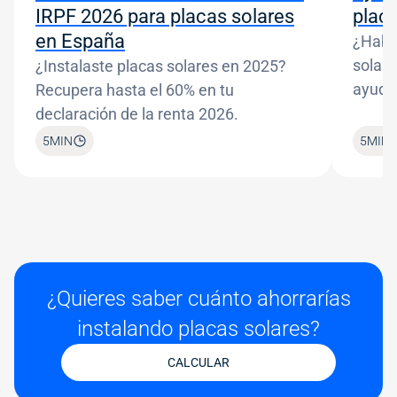
IRPF 2026 para placas solares
plac
en España
¿Habr
solare
¿Instalaste placas solares en 2025?
ayudas
Recupera hasta el 60% en tu
declaración de la renta 2026.
5
MIN
5
MIN
¿Quieres saber cuánto ahorrarías
instalando placas solares?
CALCULAR