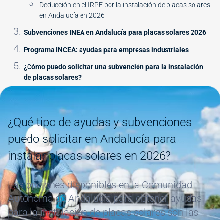
Deducción en el IRPF por la instalación de placas solares
en Andalucía en 2026
Subvenciones INEA en Andalucía para placas solares 2026
Programa INCEA: ayudas para empresas industriales
¿Cómo puedo solicitar una subvención para la instalación
de placas solares?
Image
¿Qué tipo de ayudas y subvenciones
puedo solicitar en Andalucía para
instalar placas solares en 2026?
Las opciones disponibles en la Comunidad
Autónoma de Andalucía para obtener ayudas
para la instalación de placas solares son las