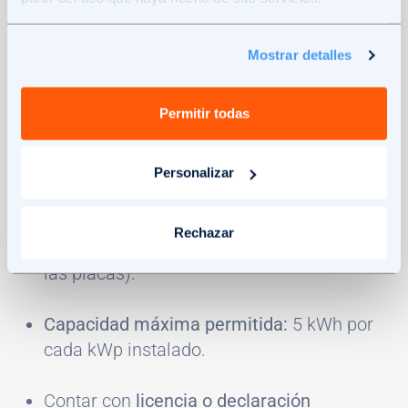
Edificios residenciales privados
Mostrar detalles
Requisitos clave para particulares:
Permitir todas
Doble Certificado de Eficiencia Energética
(CEE)
antes y después de la obra.
Personalizar
Instalación obligatoria de batería solar
(con
Rechazar
al menos el 75 % de energía procedente de
las placas).
Capacidad máxima permitida:
5 kWh por
cada kWp instalado.
Contar con
licencia o declaración