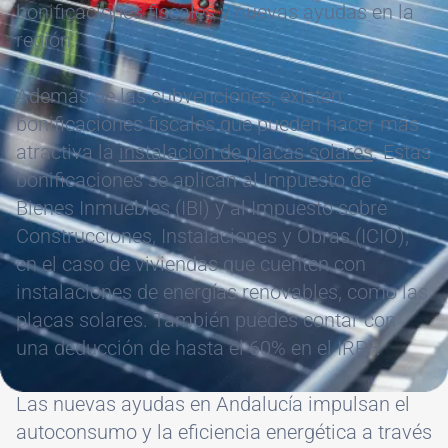
bonificaciones fiscales y nuevas ayudas en la
región.
Además de las subvenciones, existen
bonificaciones fiscales que pueden hacer más
atractiva la
instalación de placas solares
. Estas
bonificaciones se aplican al Impuesto de
Bienes Inmuebles (IBI) y al Impuesto sobre
Construcciones, Instalaciones y Obras (ICIO),
en el caso de viviendas que cuenten con
instalaciones de energías renovables, como las
placas solares. También puedes contar con
una deducción de hasta el 60% en el IRPF.
Las nuevas ayudas en Andalucía impulsan el
autoconsumo y la eficiencia energética a través