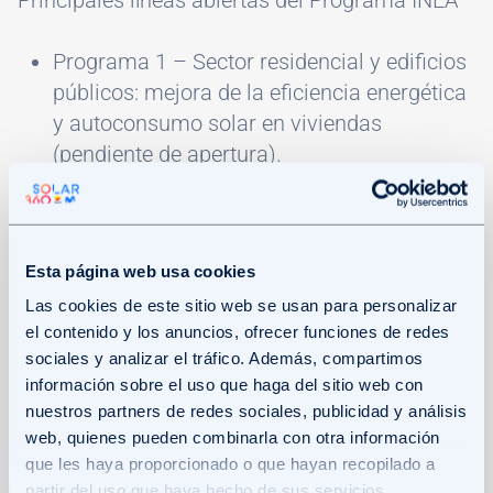
Principales líneas abiertas del Programa INEA
Programa 1 – Sector residencial y edificios
públicos: mejora de la eficiencia energética
y autoconsumo solar en viviendas
(pendiente de apertura).
Programa 4 – Hogares vulnerables: incluye
la rehabilitación energética y autoconsumo
Esta página web usa cookies
con placas solares (pendiente de apertura).
Las cookies de este sitio web se usan para personalizar
el contenido y los anuncios, ofrecer funciones de redes
sociales y analizar el tráfico. Además, compartimos
Por tanto, ¿qué instalaciones podrán
información sobre el uso que haga del sitio web con
beneficiarse?
nuestros partners de redes sociales, publicidad y análisis
web, quienes pueden combinarla con otra información
Viviendas unifamiliares
que les haya proporcionado o que hayan recopilado a
partir del uso que haya hecho de sus servicios.