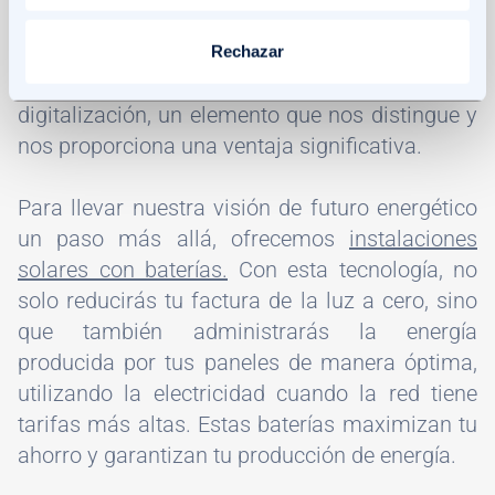
repercutan en tarifas eléctricas altamente
competitivas. Además, añadimos un toque
Rechazar
especial con nuestra apuesta por la
digitalización, un elemento que nos distingue y
nos proporciona una ventaja significativa.
Para llevar nuestra visión de futuro energético
un paso más allá, ofrecemos
instalaciones
solares con baterías.
Con esta tecnología, no
solo reducirás tu factura de la luz a cero, sino
que también administrarás la energía
producida por tus paneles de manera óptima,
utilizando la electricidad cuando la red tiene
tarifas más altas. Estas baterías maximizan tu
ahorro y garantizan tu producción de energía.