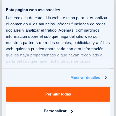
una preocupación, las instalaciones solares
proporcionan ahorros significativos. Además,
Esta página web usa cookies
la energía solar respalda los objetivos de
Las cookies de este sitio web se usan para personalizar
energía renovable de la UE, contribuyendo a un
el contenido y los anuncios, ofrecer funciones de redes
sociales y analizar el tráfico. Además, compartimos
futuro más verde y sostenible.
información sobre el uso que haga del sitio web con
nuestros partners de redes sociales, publicidad y análisis
web, quienes pueden combinarla con otra información
Contribución de los paneles solares a la
que les haya proporcionado o que hayan recopilado a
sostenibilidad
partir del uso que haya hecho de sus servicios.
En Solar360, nos enorgullecemos de ser un
Mostrar detalles
referente en innovación sostenible y digital en
el sector energético. Nuestra estrategia se basa
Permitir todas
en aprovechar las fortalezas de nuestras
empresas asociadas, lo que nos permite
Personalizar
ofrecer
soluciones de autoconsumo
que