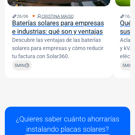
26/06
CRISTINA MAISO
16/0
Baterías solares para empresas
Qué 
e industrias: qué son y ventajas
sus d
Descubre las ventajas de las baterías
Aclar
solares para empresas y cómo reducir
y kVA 
tu factura con Solar360.
eléctr
5
MIN
5
MIN
¿Quieres saber cuánto ahorrarías
instalando placas solares?