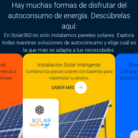
Hay muchas formas de disfrutar del
autoconsumo de energía. Descúbrelas
aquí:
En Solar360 no solo instalamos paneles solares. Explora
todas nuestras soluciones de autoconsumo y elige cuál es
la que más se adapta a tus necesidades.
nal
Instalación Solar Inteligente
Clim
omienza a
Combina tus placas solares con baterías para
Disfruta 
nergía.
maximizar tu ahorro.
durante t
SABER MÁS
Image
Image