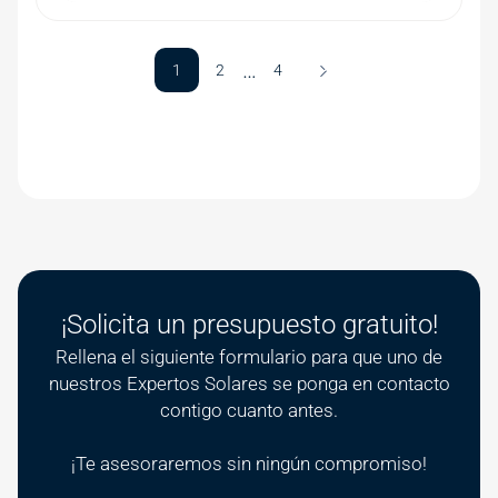
Pagination
…
Última página
1
2
4
Siguiente página
¡Solicita un presupuesto gratuito!
Rellena el siguiente formulario para que uno de
nuestros Expertos Solares se ponga en contacto
contigo cuanto antes.
¡Te asesoraremos sin ningún compromiso!