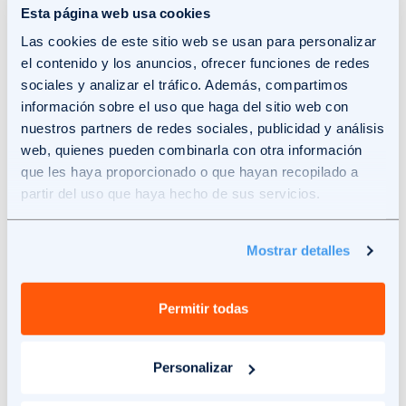
Esta página web usa cookies
Las cookies de este sitio web se usan para personalizar
¿Tu amigo te ha recomendado
el contenido y los anuncios, ofrecer funciones de redes
Solar360? ¡Indícanos su código!
sociales y analizar el tráfico. Además, compartimos
Rellena el formulario e indícanos el código
información sobre el uso que haga del sitio web con
personal de tu amigo para que podamos hacerte
nuestros partners de redes sociales, publicidad y análisis
una oferta personalizada. Si acabas instalando tus
web, quienes pueden combinarla con otra información
paneles solares con nosotros, recibirás un
que les haya proporcionado o que hayan recopilado a
descuento de 360€.
partir del uso que haya hecho de sus servicios.
Mostrar detalles
Email
Permitir todas
Phone Number
Personalizar