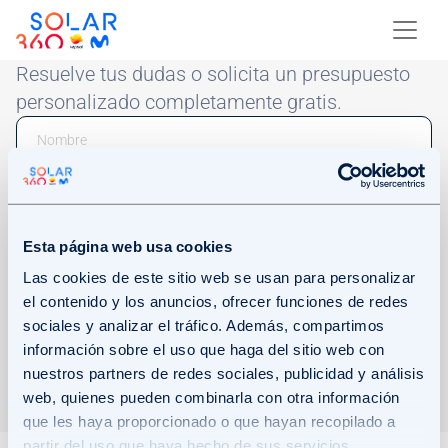
Skip to main content
Image
Resuelve tus dudas o solicita un presupuesto
personalizado completamente gratis.
Email
Phone Number
Esta página web usa cookies
Las cookies de este sitio web se usan para personalizar
el contenido y los anuncios, ofrecer funciones de redes
sociales y analizar el tráfico. Además, compartimos
Acepto recibir comunicaciones comerciales mediante el envío de
información sobre el uso que haga del sitio web con
este formulario.
Haz clic en Más información para consultar cómo
nuestros partners de redes sociales, publicidad y análisis
trataremos tus datos.
Más información.
web, quienes pueden combinarla con otra información
ENVIAR
que les haya proporcionado o que hayan recopilado a
partir del uso que haya hecho de sus servicios.