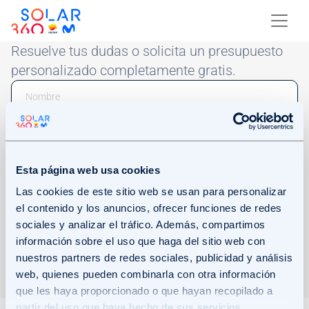
Skip to main content
Image
Resuelve tus dudas o solicita un presupuesto
personalizado completamente gratis.
Email
Phone Number
Esta página web usa cookies
Las cookies de este sitio web se usan para personalizar
el contenido y los anuncios, ofrecer funciones de redes
sociales y analizar el tráfico. Además, compartimos
Acepto recibir comunicaciones comerciales mediante el envío de
información sobre el uso que haga del sitio web con
este formulario.
Haz clic en Más información para consultar cómo
nuestros partners de redes sociales, publicidad y análisis
trataremos tus datos.
Más información.
web, quienes pueden combinarla con otra información
ENVIAR
que les haya proporcionado o que hayan recopilado a
partir del uso que haya hecho de sus servicios.