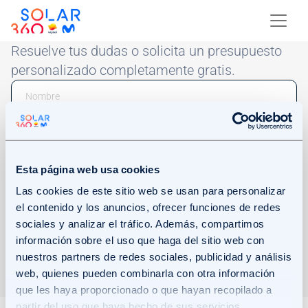
Skip to main content
Image
Resuelve tus dudas o solicita un presupuesto
personalizado completamente gratis.
Email
Phone Number
Esta página web usa cookies
Las cookies de este sitio web se usan para personalizar
el contenido y los anuncios, ofrecer funciones de redes
sociales y analizar el tráfico. Además, compartimos
Acepto recibir comunicaciones comerciales mediante el envío de
información sobre el uso que haga del sitio web con
este formulario.
Haz clic en Más información para consultar cómo
nuestros partners de redes sociales, publicidad y análisis
trataremos tus datos.
Más información.
web, quienes pueden combinarla con otra información
ENVIAR
que les haya proporcionado o que hayan recopilado a
partir del uso que haya hecho de sus servicios.