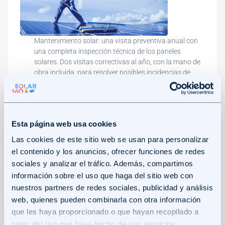
Mantenimiento solar: una visita preventiva anual con
una completa inspección técnica de los paneles
solares. Dos visitas correctivas al año, con la mano de
obra incluida, para resolver posibles incidencias de
forma rápida y eficaz. Y, garantía de producción solar
durante todo el periodo de amortización, para
mantener el máximo rendimiento energético de la
instalación fotovoltaica.
Esta página web usa cookies
Mantenimiento solar y limpieza: incorpora todas las
ventajas del Mantenimiento Solar, añadiendo una
Las cookies de este sitio web se usan para personalizar
limpieza anual de los paneles solares. Este servicio es
el contenido y los anuncios, ofrecer funciones de redes
clave para eliminar suciedad, polvo o residuos que
sociales y analizar el tráfico. Además, compartimos
puedan reducir la eficiencia del sistema.
información sobre el uso que haga del sitio web con
Mantenimiento Premium para empresas para
nuestros partners de redes sociales, publicidad y análisis
industriales y comerciales. Incluye todas las
prestaciones del Mantenimiento Solar & Limpieza,
web, quienes pueden combinarla con otra información
adaptadas a las necesidades específicas de entornos
que les haya proporcionado o que hayan recopilado a
profesionales. Y una termografía anual de los paneles
partir del uso que haya hecho de sus servicios.