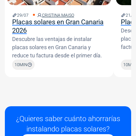
29/07
CRISTINA MAISO
21/0
Placas solares en Gran Canaria
Plac
2026
Descub
placas
Descubre las ventajas de instalar
factur
placas solares en Gran Canaria y
reduce tu factura desde el primer día.
10
MIN
10
MIN
¿Quieres saber cuánto ahorrarías
instalando placas solares?