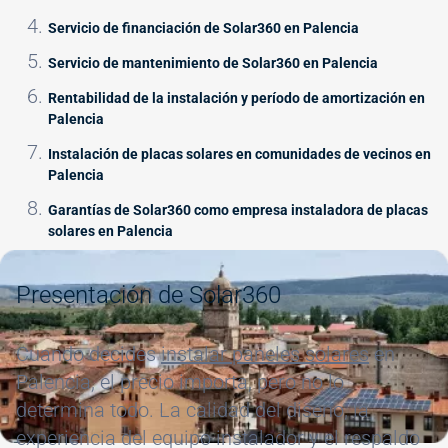
Servicio de financiación de Solar360 en Palencia
Servicio de mantenimiento de Solar360 en Palencia
Rentabilidad de la instalación y período de amortización en
Palencia
Instalación de placas solares en comunidades de vecinos en
Palencia
Garantías de Solar360 como empresa instaladora de placas
solares en Palencia
Image
Presentación de Solar360
Cuando decides
instalar paneles solares
en
Palencia, el precio importa, pero no lo
determina todo. La calidad del diseño, la
experiencia del equipo instalador y el respaldo