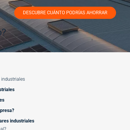
DESCUBRE CUÁNTO PODRÍAS AHORRAR
o?
 industriales
triales
les
mpresa?
ares industriales
al?