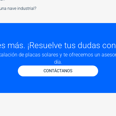
 una nave industrial?
s más. ¡Resuelve tus dudas con
talación de placas solares y te ofrecemos un aseso
día.
CONTÁCTANOS