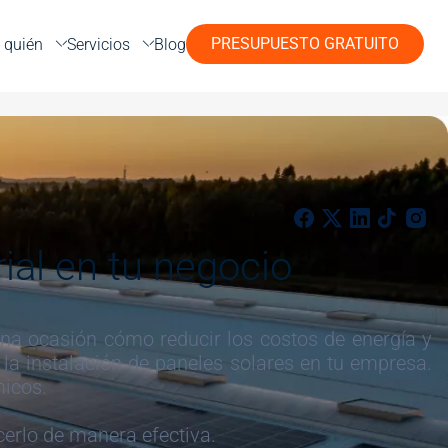
PRESUPUESTO GRATUITO
 quién
Servicios
Blog
ial en tu negocio
una ocasión cómo reducir los costos de energía y
la instalación de paneles solares en tu empresa.
micos.
rlo de manera efectiva.