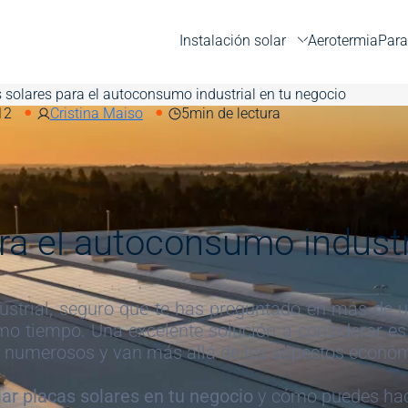
Instalación solar
Aerotermia
Para
s solares para el autoconsumo industrial en tu negocio
12
Cristina Maiso
5
min de lectura
ara el autoconsumo industr
dustrial, seguro que te has preguntado en más de 
mo tiempo. Una excelente solución a considerar es 
on numerosos y van más allá de los aspectos econó
lar placas solares en tu negocio
y cómo puedes hace