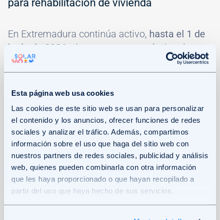
para rehabilitación de vivienda
En Extremadura continúa activo,
hasta el 1 de
junio de 2026
, el programa autonómico de
rehabilitación energética de viviendas, que
incluye la instalación de sistemas de
aerotermia como actuación subvencionable:
Esta página web usa cookies
Las cookies de este sitio web se usan para personalizar
Subvención del 50 % del presupuesto
el contenido y los anuncios, ofrecer funciones de redes
protegido.
sociales y analizar el tráfico. Además, compartimos
información sobre el uso que haga del sitio web con
nuestros partners de redes sociales, publicidad y análisis
Límite máximo de 14.000 € para viviendas
web, quienes pueden combinarla con otra información
unifamiliares.
que les haya proporcionado o que hayan recopilado a
partir del uso que haya hecho de sus servicios.
Hasta 9.000 € en viviendas ubicadas en
edificios residenciales colectivos.