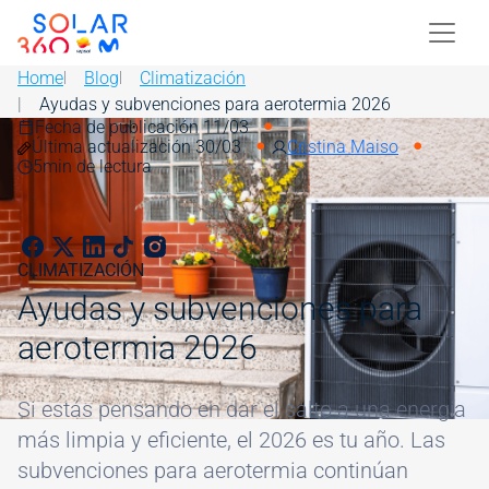
Skip to main content
Image
Home
Blog
Climatización
Ayudas y subvenciones para aerotermia 2026
Fecha de publicación 11/03
Image
Última actualización 30/03
Cristina Maiso
5
min de lectura
CLIMATIZACIÓN
Ayudas y subvenciones para
aerotermia 2026
Si estás pensando en dar el salto a una energía
más limpia y eficiente, el 2026 es tu año. Las
subvenciones para aerotermia continúan