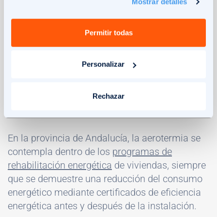
Mostrar detalles
Estas ayudas cubren un porcentaje
Permitir todas
significativo del coste, a menudo superior al
40%, y como detalle clave,
suelen estar
Personalizar
exentas de tributar en el IRPF.
Andalucía y las Subvenciones para
Rechazar
rehabilitación energética con aerotermia
En la provincia de Andalucía, la aerotermia se
contempla dentro de los
programas de
rehabilitación energética
de viviendas, siempre
que se demuestre una reducción del consumo
energético mediante certificados de eficiencia
energética antes y después de la instalación.