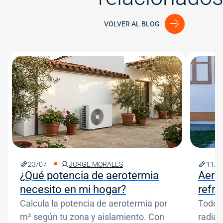
VOLVER AL BLOG
Image
Image
23/07
JORGE MORALES
11/0
¿Qué potencia de aerotermia
Aero
necesito en mi hogar?
refr
Calcula la potencia de aerotermia por
Todo s
m² según tu zona y aislamiento. Con
radian